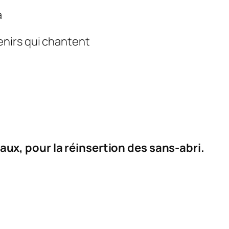
a
enirs qui chantent
ux, pour la réinsertion des sans-abri.