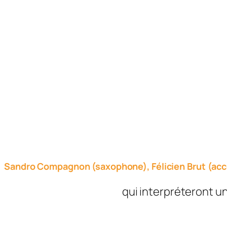
Sandro Compagnon (saxophone), Félicien Brut (acco
qui interpréteront u