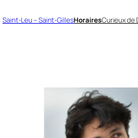
Aller
au
Saint-Leu – Saint-Gilles
Horaires
Curieux de 
contenu