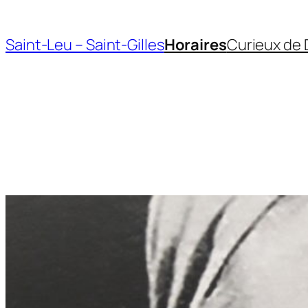
Aller
au
Saint-Leu – Saint-Gilles
Horaires
Curieux de 
contenu