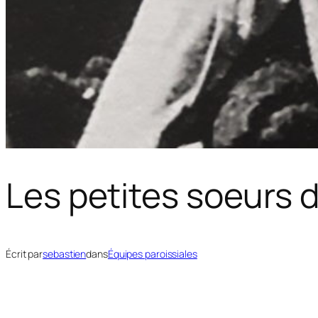
Les petites soeurs 
Écrit par
sebastien
dans
Équipes paroissiales