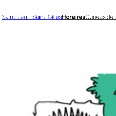
Aller
au
Saint-Leu – Saint-Gilles
Horaires
Curieux de 
contenu